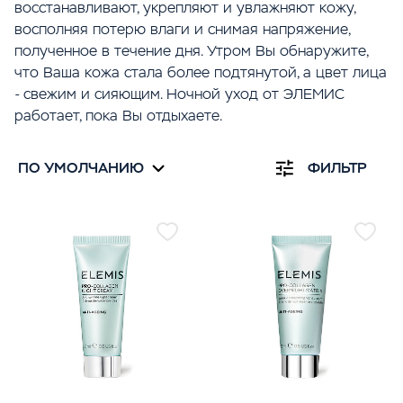
восстанавливают, укрепляют и увлажняют кожу,
Для Веганов
Для Веганов
восполняя потерю влаги и снимая напряжение,
Уход за Зоной Вокруг Глаз
полученное в течение дня. Утром Вы обнаружите,
Антистресс
Сухая Кожа
что Ваша кожа стала более подтянутой, а цвет лица
- свежим и сияющим. Ночной уход от ЭЛЕМИС
Сухая Кожа
работает, пока Вы отдыхаете.
ПО УМОЛЧАНИЮ
ФИЛЬТР