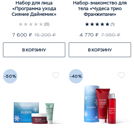
Набор для лица
Набор-знакомство для
«Программа ухода
тела «Чудеса трио
Сияние Дайнемик»
Франжипани»
(0)
(1)
7 600 ₽
15 200 ₽
4 770 ₽
7 950 ₽
В КОРЗИНУ
В КОРЗИНУ
-50%
-40%