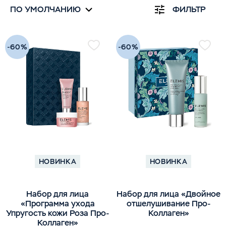
Для Веганов
Для Веганов
ПО УМОЛЧАНИЮ
ФИЛЬТР
Уход за Зоной Вокруг Глаз
Антистресс
Сухая Кожа
-60%
-60%
Сухая Кожа
НОВИНКА
НОВИНКА
Набор для лица
Набор для лица «Двойное
«Программа ухода
отшелушивание Про-
Упругость кожи Роза Про-
Коллаген»
Коллаген»